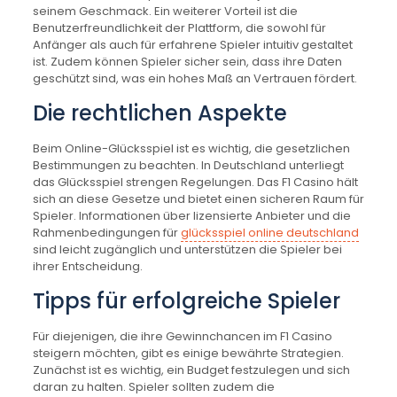
seinem Geschmack. Ein weiterer Vorteil ist die
Benutzerfreundlichkeit der Plattform, die sowohl für
Anfänger als auch für erfahrene Spieler intuitiv gestaltet
ist. Zudem können Spieler sicher sein, dass ihre Daten
geschützt sind, was ein hohes Maß an Vertrauen fördert.
Die rechtlichen Aspekte
Beim Online-Glücksspiel ist es wichtig, die gesetzlichen
Bestimmungen zu beachten. In Deutschland unterliegt
das Glücksspiel strengen Regelungen. Das F1 Casino hält
sich an diese Gesetze und bietet einen sicheren Raum für
Spieler. Informationen über lizensierte Anbieter und die
Rahmenbedingungen für
glücksspiel online deutschland
sind leicht zugänglich und unterstützen die Spieler bei
ihrer Entscheidung.
Tipps für erfolgreiche Spieler
Für diejenigen, die ihre Gewinnchancen im F1 Casino
steigern möchten, gibt es einige bewährte Strategien.
Zunächst ist es wichtig, ein Budget festzulegen und sich
daran zu halten. Spieler sollten zudem die