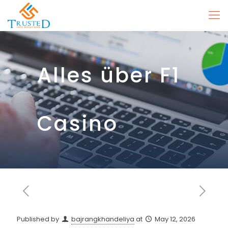
Alles über F1
Casino
Published by
bajrangkhandeliya
at
May 12, 2026