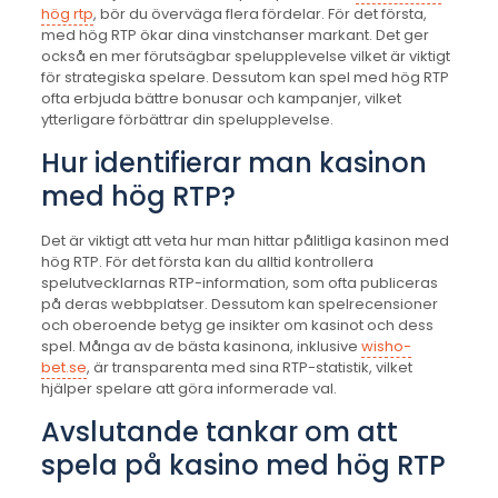
hög rtp
, bör du överväga flera fördelar. För det första,
med hög RTP ökar dina vinstchanser markant. Det ger
också en mer förutsägbar spelupplevelse vilket är viktigt
för strategiska spelare. Dessutom kan spel med hög RTP
ofta erbjuda bättre bonusar och kampanjer, vilket
ytterligare förbättrar din spelupplevelse.
Hur identifierar man kasinon
med hög RTP?
Det är viktigt att veta hur man hittar pålitliga kasinon med
hög RTP. För det första kan du alltid kontrollera
spelutvecklarnas RTP-information, som ofta publiceras
på deras webbplatser. Dessutom kan spelrecensioner
och oberoende betyg ge insikter om kasinot och dess
spel. Många av de bästa kasinona, inklusive
wisho-
bet.se
, är transparenta med sina RTP-statistik, vilket
hjälper spelare att göra informerade val.
Avslutande tankar om att
spela på kasino med hög RTP