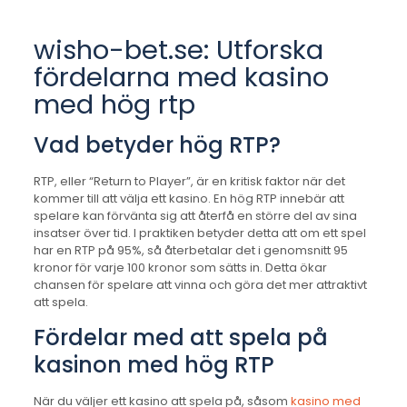
wisho-bet.se: Utforska
fördelarna med kasino
med hög rtp
Vad betyder hög RTP?
RTP, eller “Return to Player”, är en kritisk faktor när det
kommer till att välja ett kasino. En hög RTP innebär att
spelare kan förvänta sig att återfå en större del av sina
insatser över tid. I praktiken betyder detta att om ett spel
har en RTP på 95%, så återbetalar det i genomsnitt 95
kronor för varje 100 kronor som sätts in. Detta ökar
chansen för spelare att vinna och göra det mer attraktivt
att spela.
Fördelar med att spela på
kasinon med hög RTP
När du väljer ett kasino att spela på, såsom
kasino med