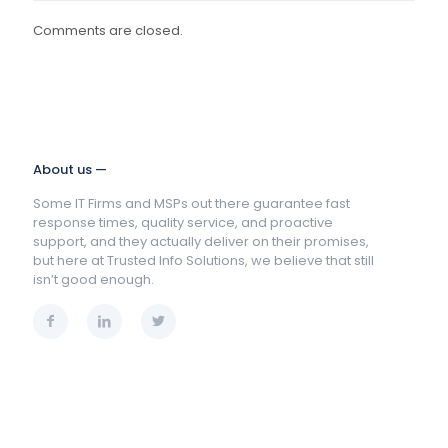
Comments are closed.
About us —
Some IT Firms and MSPs out there guarantee fast
response times, quality service, and proactive
support, and they actually deliver on their promises,
but here at Trusted Info Solutions, we believe that still
isn’t good enough.