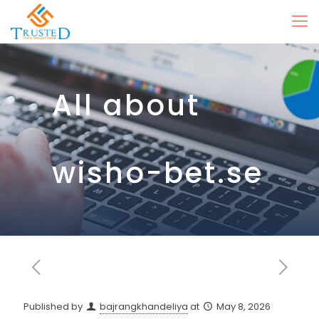
All about
wisho-bet.se
Published by
bajrangkhandeliya
at
May 8, 2026