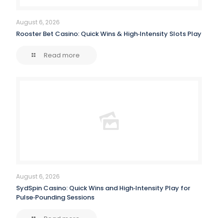
August 6, 2026
Rooster Bet Casino: Quick Wins & High‑Intensity Slots Play
Read more
August 6, 2026
SydSpin Casino: Quick Wins and High‑Intensity Play for
Pulse‑Pounding Sessions