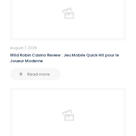
August 7, 2026
Wild Robin Casino Review : Jeu Mobile Quick‑Hit pour le
Joueur Moderne
Read more