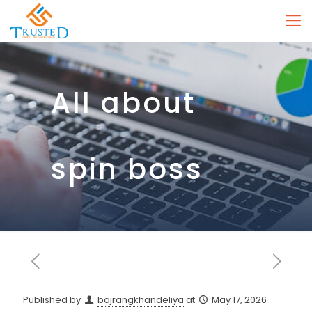
All about
spin boss
Published by
bajrangkhandeliya
at
May 17, 2026