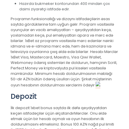
Hazırda bukmeker kontorundan 400 mindən çox
daimi ziyarətçi istifadə edir.
Proqramın funksionallığı və dizaynı istifadəçilərin əsas
saytda gördüklərinə tam uyğun gəlir. Proqram vasitəsilə
oyunçular ən vacib əməliyyatları – qeydiyyatdan keçə,
yoxlamadan keçə, pul əməliyyatları apara və mərc edə
bilərlər. 1xBet az proqramı vasitəsilə mərc edənlər nəinki
idmana və e-idmana mərc edə, həm də kazinolara və
televiziya oyunlarına çıxış əldə edə bilərlər. Hesabı Mərclər
1xBet Visa, Mastercard, Maestro, Visa Qiwi Wallet,
Webmoney ödəniş sistemləri ile doldurun, həmçinin Scrill,
Perfect Money və kriptovalyuta pul kisələri vasitəsilə
mümkündür. Minimum hesab doldurulmasının məbləği
50-dir AZN bütün ödəniş üsulları üçün. Şirkət müştərinin
oyun hesabının doldurulması xərclərini ödəyir
.
Depozit
İlk depozit 1xbet bonus saytda ilk dəfə qeydiyyatdan
keçən istifadəçilər üçün əlçatandırMərclər. Onu əldə
etmək üçün bir hesab açmalı və oyun hesabının ilk
doldurulmasını etməlisiniz. Bonus 100 AZN nağd pul limiti