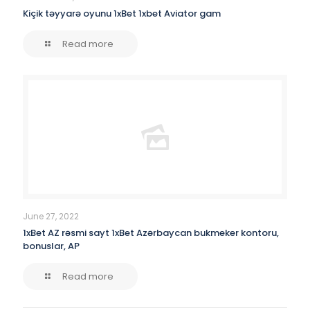
Kiçik təyyarə oyunu 1xBet 1xbet Aviator gam
Read more
June 27, 2022
1xBet AZ rəsmi sayt 1xBet Azərbaycan bukmeker kontoru,
bonuslar, AP
Read more