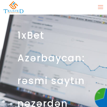
1xBet
Azərbaycan:
rəsmi saytın
nəzərdən