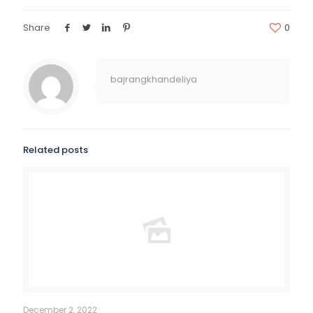
Share
0
bajrangkhandeliya
Related posts
December 2, 2022