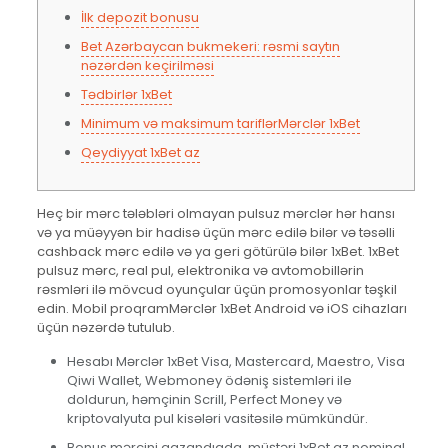
İlk depozit bonusu
Bet Azərbaycan bukmekeri: rəsmi saytın
nəzərdən keçirilməsi
Tədbirlər 1xBet
Minimum və maksimum tariflərMərclər 1xBet
Qeydiyyat 1xBet az
Heç bir mərc tələbləri olmayan pulsuz mərclər hər hansı
və ya müəyyən bir hadisə üçün mərc edilə bilər və təsəlli
cashback mərc edilə və ya geri götürülə bilər 1xBet. 1xBet
pulsuz mərc, real pul, elektronika və avtomobillərin
rəsmləri ilə mövcud oyunçular üçün promosyonlar təşkil
edin. Mobil proqramMərclər 1xBet Android və iOS cihazları
üçün nəzərdə tutulub.
Hesabı Mərclər 1xBet Visa, Mastercard, Maestro, Visa
Qiwi Wallet, Webmoney ödəniş sistemləri ile
doldurun, həmçinin Scrill, Perfect Money və
kriptovalyuta pul kisələri vasitəsilə mümkündür.
Bonus mərcini qazandıqda, müştəri 1xBet az nominal