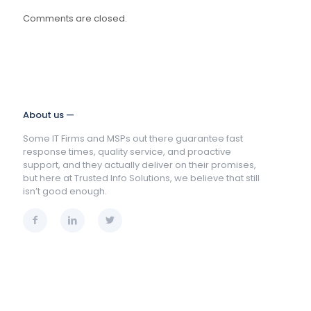
Comments are closed.
About us —
Some IT Firms and MSPs out there guarantee fast
response times, quality service, and proactive
support, and they actually deliver on their promises,
but here at Trusted Info Solutions, we believe that still
isn’t good enough.