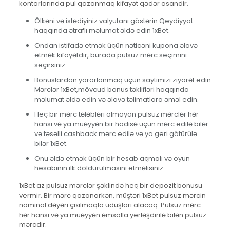
kontorlarında pul qazanmaq kifayət qədər asandir.
Ölkəni və istədiyiniz valyutanı göstərin.Qeydiyyat
haqqında ətraflı məlumat əldə edin 1xBet.
Ondan istifadə etmək üçün nəticəni kupona əlavə
etmək kifayətdir, burada pulsuz mərc seçimini
seçirsiniz.
Bonuslardan yararlanmaq üçün saytimizi ziyarət edin
Mərclər 1xBet,mövcud bonus təklifləri haqqında
məlumat əldə edin və əlavə təlimatlara əməl edin.
Heç bir mərc tələbləri olmayan pulsuz mərclər hər
hansı və ya müəyyən bir hadisə üçün mərc edilə bilər
və təsəlli cashback mərc edilə və ya geri götürülə
bilər 1xBet.
Onu əldə etmək üçün bir hesab açmalı və oyun
hesabının ilk doldurulmasını etməlisiniz.
1xBet az pulsuz mərclər şəklində heç bir depozit bonusu
vermir. Bir mərc qazanarkən, müştəri 1xBet pulsuz mərcin
nominal dəyəri çıxılmaqla uduşları alacaq. Pulsuz mərc
hər hansı və ya müəyyən əmsalla yerləşdirilə bilən pulsuz
mərcdir.