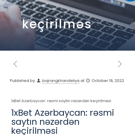
keçirilməs
Published by
bajrangkhandeliya
at
October 19, 2022
1xBet Azərbaycan: rəsmi saytın nəzərdən keçirilməsi
1xBet Azərbaycan: rəsmi
saytın nəzərdən
keçirilməsi