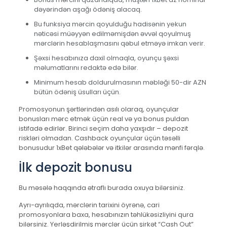
dəyərindən aşağı ödəniş alacaq.
Bu funksiya mərcin qoyulduğu hadisənin yekun
nəticəsi müəyyən edilməmişdən əvvəl qoyulmuş
mərclərin hesablaşmasını qəbul etməyə imkan verir.
Şəxsi hesabınıza daxil olmaqla, oyunçu şəxsi
məlumatlarını redaktə edə bilər.
Minimum hesab doldurulmasının məbləği 50-dir AZN
bütün ödəniş üsulları üçün.
Promosyonun şərtlərindən asılı olaraq, oyunçular
bonusları mərc etmək üçün real və ya bonus puldan
istifadə edirlər. Birinci seçim daha yaxşıdır – depozit
riskləri olmadan. Cashback oyunçular üçün təsəlli
bonusudur 1xBet qələbələr və itkilər arasında mənfi fərqlə.
İlk depozit bonusu
Bu məsələ haqqında ətraflı burada oxuya bilərsiniz.
Ayrı-ayrılıqda, mərclərin tarixini öyrənə, cari
promosyonlara baxa, hesabınızın təhlükəsizliyini qura
bilərsiniz. Yerləşdirilmiş mərclər üçün şirkət “Cash Out”