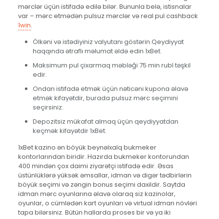
mərclər üçün istifadə edilə bilər. Bununla belə, istisnalar
var – mərc etmədən pulsuz mərclər və real pul cashback
1win
.
Ölkəni və istədiyiniz valyutanı göstərin.Qeydiyyat
haqqında ətraflı məlumat əldə edin 1xBet.
Maksimum pul çixarmaq məbləği 75 min rubl təşkil
edir.
Ondan istifadə etmək üçün nəticəni kupona əlavə
etmək kifayətdir, burada pulsuz mərc seçimini
seçirsiniz.
Depozitsiz mükafat almaq üçün qeydiyyatdan
keçmək kifayətdir 1xBet.
1xBet kazino ən böyük beynəlxalq bukmeker
kontorlarından biridir. Hazırda bukmeker kontorundan
400 mindən çox daimi ziyarətçi istifadə edir. Əsas
üstünlüklərə yüksək əmsallar, idman və digər tədbirlərin
böyük seçimi və zəngin bonus seçimi daxildir. Saytda
idman mərc oyunlarına əlavə olaraq siz kazinolar,
oyunlar, o cümlədən kart oyunları və virtual idman növləri
tapa bilərsiniz. Bütün hallarda proses bir və ya iki